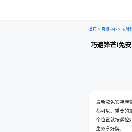
首页
>
资讯中心
>
攻略
巧避锋芒!免
最新款免安装麻
都可以、重要的是
个位置就按遥控
生效拿好牌。