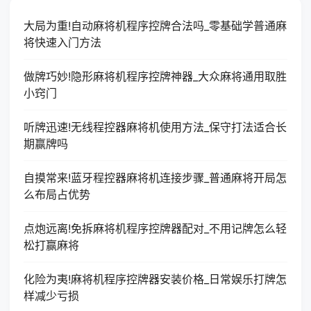
大局为重!自动麻将机程序控牌合法吗_零基础学普通麻
将快速入门方法
做牌巧妙!隐形麻将机程序控牌神器_大众麻将通用取胜
小窍门
听牌迅速!无线程控器麻将机使用方法_保守打法适合长
期赢牌吗
自摸常来!蓝牙程控器麻将机连接步骤_普通麻将开局怎
么布局占优势
点炮远离!免拆麻将机程序控牌器配对_不用记牌怎么轻
松打赢麻将
化险为夷!麻将机程序控牌器安装价格_日常娱乐打牌怎
样减少亏损