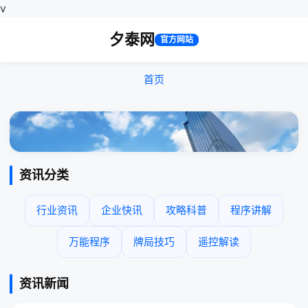
v
夕泰网
官方网站
首页
资讯分类
行业资讯
企业快讯
攻略科普
程序讲解
万能程序
牌局技巧
遥控解读
资讯新闻