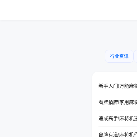
行业资讯
新手入门!万能麻
看牌猜牌!家用麻
速成高手!麻将机
舍牌有道!麻将机