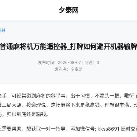
夕泰网
科普
形普通麻将机万能遥控器_打牌如何避开机器输牌
发布时间：2026-08-07｜阅读：3
发布者：夕泰网
老手，可经常碰到麻将的斜乎事，出于习惯，不赢头一把，敷衍
摸三局大胡，按道理说，这场麻将下来是稳赢钱。理想很丰满，
局，归根到底还是输钱。
需要帮助，想获取一对一指导，添加微信号; kkss8691 随时交