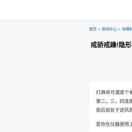
首页
>
资讯中心
>
攻略
戒骄戒躁!隐
打麻将可谓是个
第二，三，四连
局后就处于逆风
若你在仪器使用上