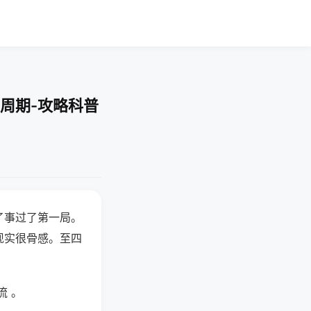
周期-攻略科普
了事过了第一局。
现实很骨感。至四
流 。