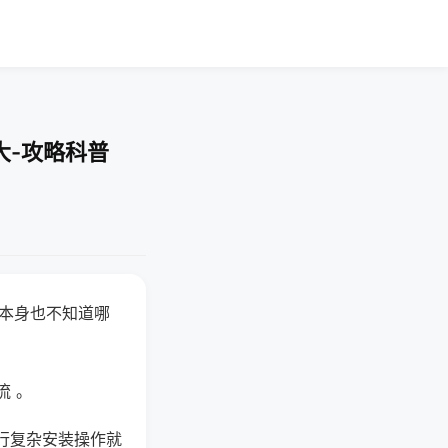
大-攻略科普
器本身也不知道哪
。
流 。
行复杂安装操作就