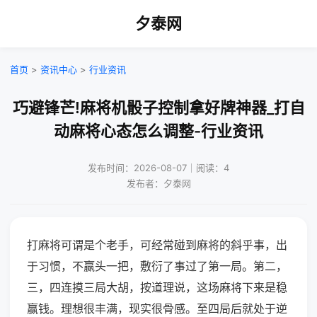
夕泰网
首页
>
资讯中心
>
行业资讯
巧避锋芒!麻将机骰子控制拿好牌神器_打自
动麻将心态怎么调整-行业资讯
发布时间：2026-08-07｜阅读：4
发布者：夕泰网
打麻将可谓是个老手，可经常碰到麻将的斜乎事，出
于习惯，不赢头一把，敷衍了事过了第一局。第二，
三，四连摸三局大胡，按道理说，这场麻将下来是稳
赢钱。理想很丰满，现实很骨感。至四局后就处于逆