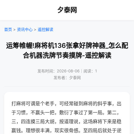
夕泰网
首页
>
资讯中心
>
遥控解读
运筹帷幄!麻将机136张拿好牌神器_怎么配
合机器洗牌节奏摸牌-遥控解读
发布时间：2026-08-06｜阅读：1
发布者：夕泰网
打麻将可谓是个老手，可经常碰到麻将的斜乎事，出
于习惯，不赢头一把，敷衍了事过了第一局。第二，
三，四连摸三局大胡，按道理说，这场麻将下来是稳
赢钱。理想很丰满，现实很骨感。至四局后就处于逆