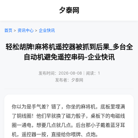
夕泰网
首页
>
资讯中心
>
企业快讯
轻松胡牌!麻将机遥控器被抓到后果_多台全
自动机避免遥控串码-企业快讯
发布时间：2026-08-08｜阅读：1
发布者：夕泰网
你以为是手气差？错了，你坐的麻将机，底板里埋满
了铜线圈！他们早就换了磁力骰子，桌板下的电磁线
圈一通电，想要几点就几点。后台那小子戴着蓝牙耳
机，遥控器一按，直接给你喂牌、点炮。