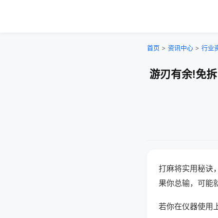
首页
>
资讯中心
>
行业
游刃有余!免
打麻将实用秘诀
果你总输，可能
若你在仪器使用上