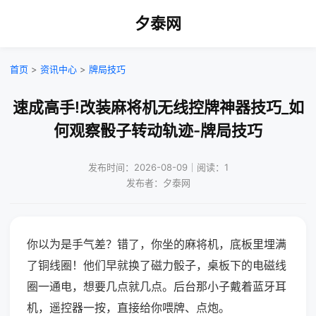
夕泰网
首页
>
资讯中心
>
牌局技巧
速成高手!改装麻将机无线控牌神器技巧_如
何观察骰子转动轨迹-牌局技巧
发布时间：2026-08-09｜阅读：1
发布者：夕泰网
你以为是手气差？错了，你坐的麻将机，底板里埋满
了铜线圈！他们早就换了磁力骰子，桌板下的电磁线
圈一通电，想要几点就几点。后台那小子戴着蓝牙耳
机，遥控器一按，直接给你喂牌、点炮。