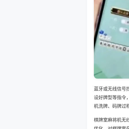
蓝牙或无线信号
设好牌型等指令
机洗牌、码牌过
棋牌室麻将机无
优化，对棋牌室