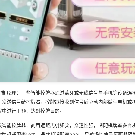
控制原理：一些智能控牌器通过蓝牙或无线信号与手机等设备连
，发送信号给控牌器，控牌器接收到信号后驱动内部微型电机或
程中进行干预，达到控牌目的。
线智能控牌器，商用远距离射频款，穿透性强，适配棋牌室多台
杂牌机适配率58%，品牌机适配率22%，易被场地信号屏蔽器阻