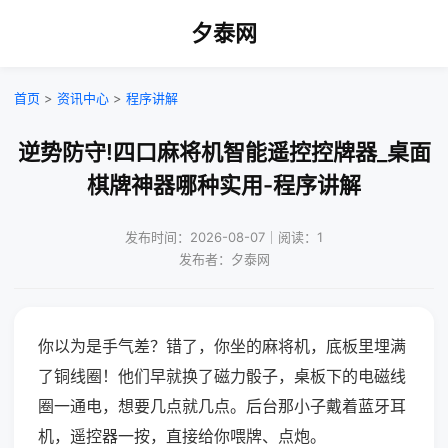
夕泰网
首页
>
资讯中心
>
程序讲解
逆势防守!四口麻将机智能遥控控牌器_桌面
棋牌神器哪种实用-程序讲解
发布时间：2026-08-07｜阅读：1
发布者：夕泰网
你以为是手气差？错了，你坐的麻将机，底板里埋满
了铜线圈！他们早就换了磁力骰子，桌板下的电磁线
圈一通电，想要几点就几点。后台那小子戴着蓝牙耳
机，遥控器一按，直接给你喂牌、点炮。