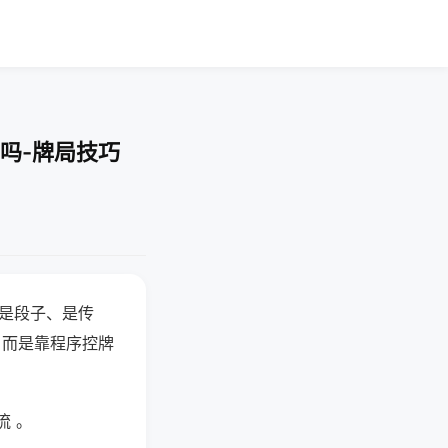
吗-牌局技巧
半是段子、是传
，而是靠程序控牌
流 。