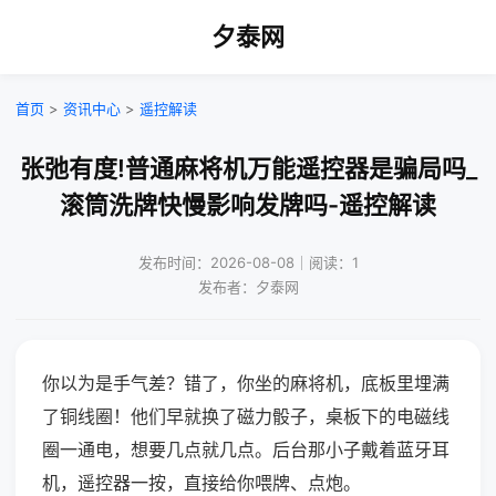
夕泰网
首页
>
资讯中心
>
遥控解读
张弛有度!普通麻将机万能遥控器是骗局吗_
滚筒洗牌快慢影响发牌吗-遥控解读
发布时间：2026-08-08｜阅读：1
发布者：夕泰网
你以为是手气差？错了，你坐的麻将机，底板里埋满
了铜线圈！他们早就换了磁力骰子，桌板下的电磁线
圈一通电，想要几点就几点。后台那小子戴着蓝牙耳
机，遥控器一按，直接给你喂牌、点炮。