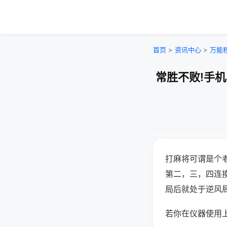
首页
>
资讯中心
>
万能
常胜不败!手
打麻将可谓是个
第二，三，四连
局后就处于逆风
若你在仪器使用上